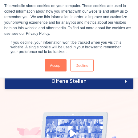
This website stores cookies on your computer. These cookies are used to
collect information about how you interact with our website and allow us to
remember you. We use this information in order to improve and customize
your browsing experience and for analytics and metrics about our visitors
both on this website and other media. To find out more about the cookies we
use, see our Privacy Policy.
Schön, dass Du da bist. Wir
If you decline, your information won’t be tracked when you visit this
website. A single cookie will be used in your browser to remember
freuen uns auf Dich!
your preference not to be tracked.
Accept
Decline
Offene Stellen